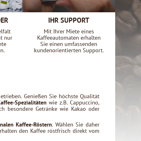
DER
IHR SUPPORT
lfalt
Mit Ihrer Miete eines
t nur
Kaffeeautomaten erhalten
ete
Sie einen umfassenden
n.
kundenorientierten Support.
etrieben. Genießen Sie höchste Qualität
Kaffee-Spezialitäten
wie z.B. Cappuccino,
Auch besondere Getränke wie Kakao oder
onalen Kaffee-Röstern
. Wählen Sie daher
halten den Kaffee röstfrisch direkt vom