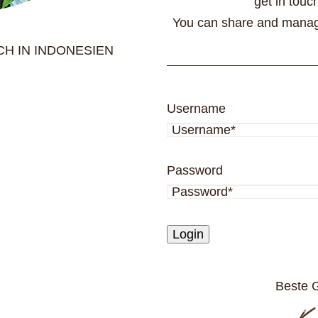
get in touc
You can share and manage
H IN INDONESIEN
Username
Password
Login
Beste G