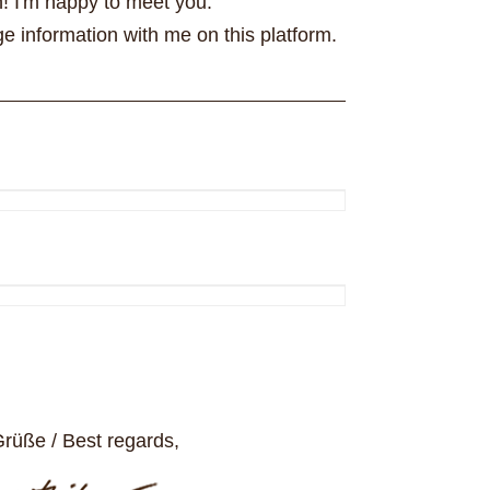
h! I'm happy to meet you.
 information with me on this platform.
rüße / Best regards,