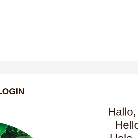
on Login
LOGIN
Hallo
Hell