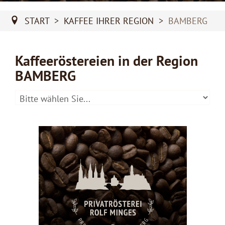
ÜBER UNS
START
>
KAFFEE IHRER REGION
>
BAMBERG
Coffee Plantation Login
Agent Login
Kaffeeröstereien in der Region
Service Report
BAMBERG
Downloads