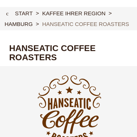
ÜBER UNS
START
>
KAFFEE IHRER REGION
>
Coffee Plantation Login
HAMBURG
>
HANSEATIC COFFEE ROASTERS
Agent Login
Service Report
HANSEATIC COFFEE
Downloads
ROASTERS